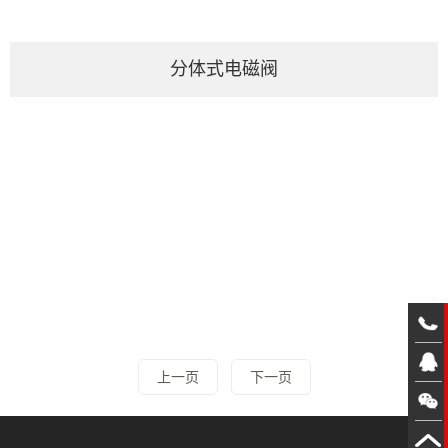
分体式电磁阀
联系我
们
上一页
下一页
400-
6699-
QQ客
862