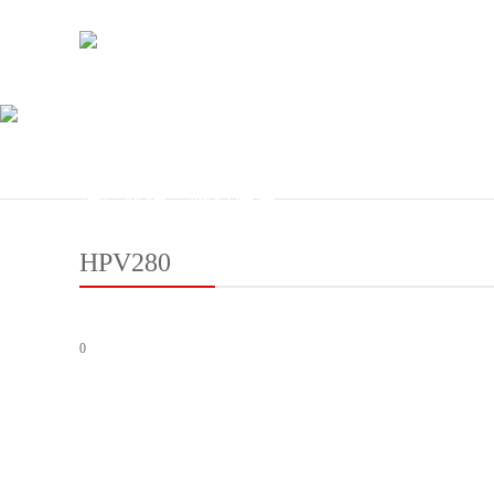
产品中心
铸造辉煌，唯有质量
HPV280
0